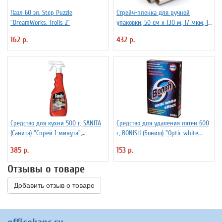
Пазл 60 эл. Step Puzzle
Стрейч-пленка для ручной
"DreamWorks. Trolls 2"
упаковки, 50 см х 130 м, 17 мкм, 1
кг - нетто, ПЕРВИЧНОЕ СЫРЬЕ,
162 р.
432 р.
растяжение 300%
Средство для кухни 500 г, SANITA
Средство для удаления пятен 600
(Санита) "Спрей 1 минута",
г, BONISH (Бониш) "Optic white
распылитель, 1789
effect", без хлора
385 р.
153 р.
Отзывы о товаре
Добавить отзыв о товаре