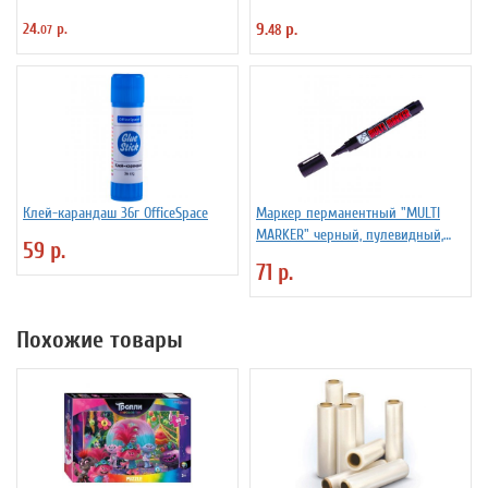
24.
р.
9.
р.
07
48
Клей-карандаш 36г OfficeSpace
Маркер перманентный "MULTI
MARKER" черный, пулевидный,
59 р.
3мм
71 р.
Похожие товары