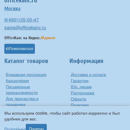
officekanc.ru
Москва
8(495)135-00-47
sales@officekanc.ru
OfficeKanc на
Яндекс.
Маркете
Пожаловаться
Каталог товаров
Информация
Бумажная продукция
Доставка и оплата
Канцелярия
Гарантии
Письменные
Юр. лицам
принадлежности
Распродажа
Для творчества и
Оферта
праздника
Политика
Оргтехника
конфиденциальности
Мы используем cookie, чтобы сайт работал корректно и был
Хозтовары
Контакты
удобнее для вас.
О компании
Подробнее
Понятно