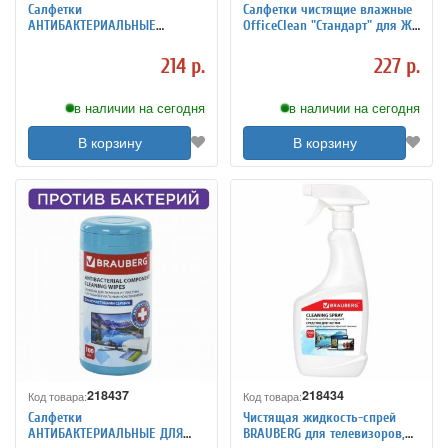
Салфетки
Салфетки чистящие влажные
АНТИБАКТЕРИАЛЬНЫЕ
OfficeClean "Стандарт" для ЖК
универсальные, STAFF
и других экранов, в тубе,
"EVERYDAY", 10x12 см, 100 шт.,
100шт.
214 р.
227 р.
513478
в наличии на сегодня
в наличии на сегодня
В корзину
В корзину
218437
218434
Код товара:
Код товара:
Салфетки
Чистящая жидкость-спрей
АНТИБАКТЕРИАЛЬНЫЕ ДЛЯ
BRAUBERG для телевизоров,