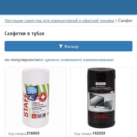
Чистящие средства для компьютерной и офисной техники
Салфетки 
Салфетки в тубах
Фильтр
по популярности
по цене
по новизне
по наименованию
216503
152233
Код товара:
Код товара: