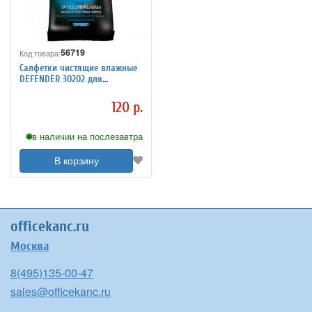
56719
Код товара:
Салфетки чистящие влажные
DEFENDER 30202 для
мониторов в мягкой
упаковке 20шт
120 р.
в наличии на послезавтра
В корзину
officekanc.ru
Москва
8(495)135-00-47
sales@officekanc.ru