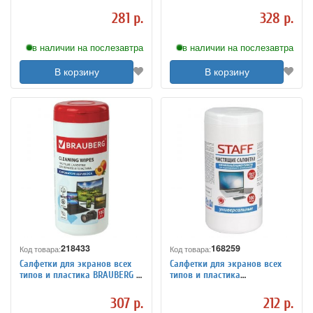
МОНИТОРОВ И ПЛАСТИКА,
мониторов, техники, оптики и
ПЛОТНЫЕ, BRAUBERG, 13x17 см,
стекол, универсальная, 500
281 р.
328 р.
100 шт., 513476
мл,
в наличии на послезавтра
в наличии на послезавтра
В корзину
В корзину
218433
168259
Код товара:
Код товара:
Салфетки для экранов всех
Салфетки для экранов всех
типов и пластика BRAUBERG с
типов и пластика
ароматом АБРИКОС, туба 100
универсальные STAFF, 10х12
шт., влажные, 513321
см, туба 100 шт, влажные,
307 р.
212 р.
512657