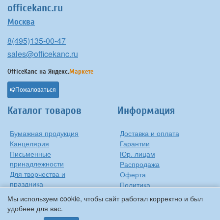
officekanc.ru
Москва
8(495)135-00-47
sales@officekanc.ru
OfficeKanc на
Яндекс.
Маркете
Пожаловаться
Каталог товаров
Информация
Бумажная продукция
Доставка и оплата
Канцелярия
Гарантии
Письменные
Юр. лицам
принадлежности
Распродажа
Для творчества и
Оферта
праздника
Политика
Оргтехника
конфиденциальности
Мы используем cookie, чтобы сайт работал корректно и был
Хозтовары
Контакты
удобнее для вас.
О компании