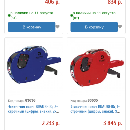
406 р.
834 р.
в наличии на 11 августа
в наличии на 11 августа
(вт)
(вт)
В корзину
В корзину
83636
83635
Код товара:
Код товара:
Этикет-пистолет BRAUBERG, 2-
Этикет-пистолет BRAUBERG, 1-
строчный (цифры, знаки), 2х10
строчный (цифры, знаки), 9
символов, 25х16 мм, волна
символов (этикетка 123576-
123579)
2 233 р.
3 845 р.