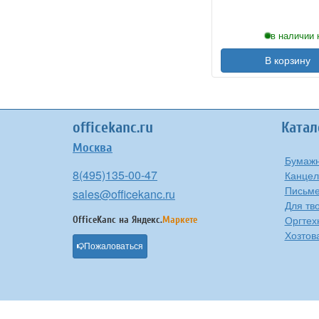
в наличии 
В корзину
officekanc.ru
Катал
Москва
Бумажн
8(495)135-00-47
Канцел
Письме
sales@officekanc.ru
Для тв
Оргтех
OfficeKanc на
Яндекс.
Маркете
Хозтов
Пожаловаться