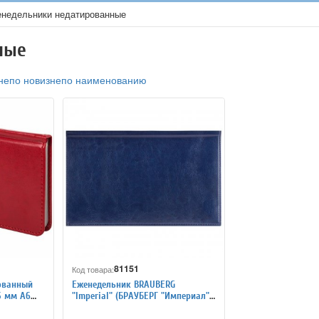
недельники недатированные
ные
не
по новизне
по наименованию
81151
Код товара:
ованный
Еженедельник BRAUBERG
 мм А6
"Imperial" (БРАУБЕРГ "Империал"),
од кожу,
недатированный, А6, 95х155 мм,
под гладкую кожу, 72 л.