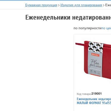
Бумажная продукция
Изделия для планирования
Еже
Еженедельники недатирован
по популярности
по це
219001
Код товара:
Еженедельник недатир
МАЛЫЙ ФОРМАТ 95х155
BRAUBERG "Rainbow", п
64 л., красный, 114484