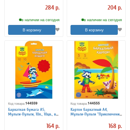
Енота" 10л., 10цв. в папке
САМОКЛЕЯЩАЯСЯ, 5 листов, 5
цветов
284 р.
204 р.
в наличии на сегодня
в наличии на сегодня
В корзину
В корзину
144559
144555
Код товара:
Код товара:
Бархатная бумага A5,
Картон бархатный А4,
Мульти-Пульти, 10л., 10цв., в
Мульти-Пульти "Приключения
папке с европодвесом
Енота", 5л., 5цв., в папке
164 р.
168 р.