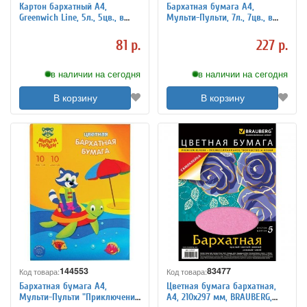
Картон бархатный A4,
Бархатная бумага A4,
Greenwich Line, 5л., 5цв., в
Мульти-Пульти, 7л., 7цв., в
папке с европодвесом
папке с европодвесом
81 р.
227 р.
в наличии на сегодня
в наличии на сегодня
В корзину
В корзину
144553
83477
Код товара:
Код товара:
Бархатная бумага А4,
Цветная бумага бархатная,
Мульти-Пульти "Приключения
А4, 210х297 мм, BRAUBERG,