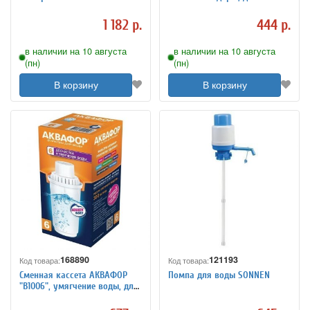
EWD152W, 1,5 л/мин, 2
фильтров АКВАФОР, И2887
РЕЖИМА, АККУМУЛЯТОР,
1 182 р.
444 р.
АДАПТЕР, пластик, 455217
в наличии на 10 августа
в наличии на 10 августа
(пн)
(пн)
В корзину
В корзину
168890
121193
Код товара:
Код товара:
Сменная кассета АКВАФОР
Помпа для воды SONNEN
"В1006", умягчение воды, для
фильтров АКВАФОР, И3812