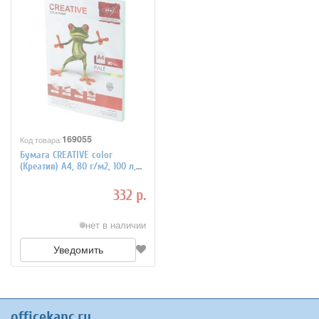
169055
Код товара:
Бумага CREATIVE color
(Креатив) А4, 80 г/м2, 100 л,
пастель зеленая, БПpr-100з
332 р.
нет в наличии
Уведомить
officekanc.ru