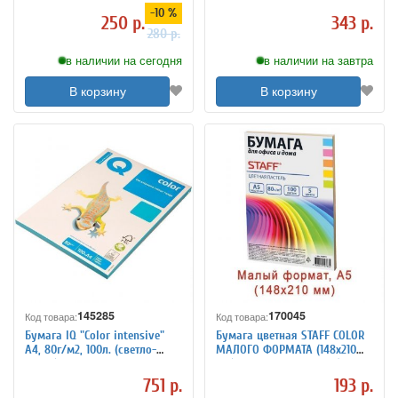
неон)
л), пастель, для офиса и
-10 %
дома, 110889
250 р.
343 р.
280 р.
в наличии на сегодня
в наличии на завтра
В корзину
В корзину
145285
170045
Код товара:
Код товара:
Бумага IQ "Color intensive"
Бумага цветная STAFF COLOR
А4, 80г/м2, 100л. (светло-
МАЛОГО ФОРМАТА (148х210
синий)
мм), А5, 80 г/м2, 100 л (5цв. х
20 л), цветная пастель, для
751 р.
193 р.