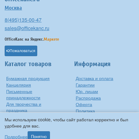
Москва
8(495)135-00-47
sales@officekanc.ru
OfficeKanc на
Яндекс.
Маркете
Пожаловаться
Каталог товаров
Информация
Бумажная продукция
Доставка и оплата
Канцелярия
Гарантии
Письменные
Юр. лицам
принадлежности
Распродажа
Для творчества и
Оферта
праздника
Политика
Оргтехника
конфиденциальности
Мы используем cookie, чтобы сайт работал корректно и был
Хозтовары
Контакты
удобнее для вас.
О компании
Подробнее
Понятно