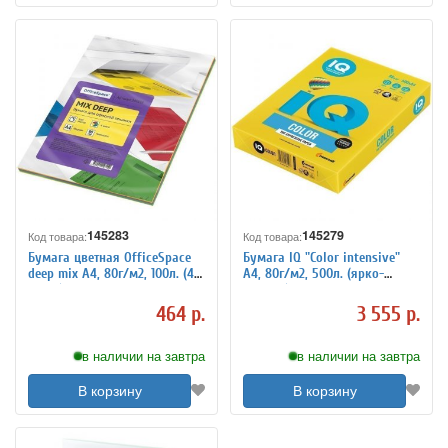
145283
145279
Код товара:
Код товара:
Бумага цветная OfficeSpace
Бумага IQ "Color intensive"
deep mix А4, 80г/м2, 100л. (4
А4, 80г/м2, 500л. (ярко-
цвета)
желтый)
464 р.
3 555 р.
в наличии на завтра
в наличии на завтра
В корзину
В корзину