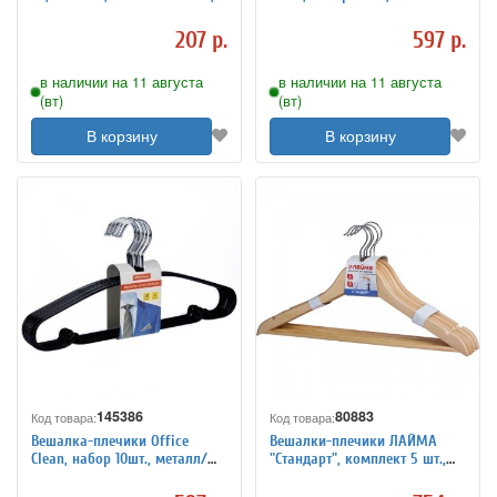
перекладина, крючки для
ПВХ, 40см, цвет синий
бретелей, черный, С041
207 р.
597 р.
в наличии на 11 августа
в наличии на 11 августа
(вт)
(вт)
В корзину
В корзину
145386
80883
Код товара:
Код товара:
Вешалка-плечики Office
Вешалки-плечики ЛАЙМА
Clean, набор 10шт., металл/
"Стандарт", комплект 5 шт.,
ПВХ, размер 48-50, цвет
дерево, перекладина, 45 см,
черный
цвет натуральный