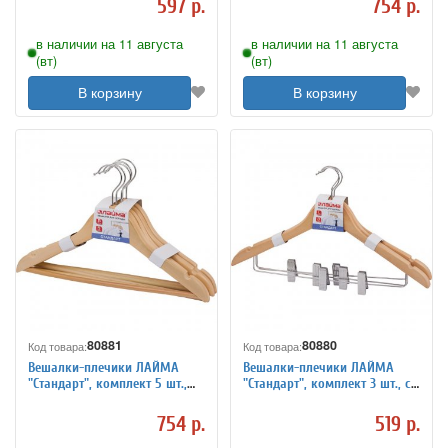
597 р.
754 р.
в наличии на 11 августа
в наличии на 11 августа
(вт)
(вт)
В корзину
В корзину
80881
80880
Код товара:
Код товара:
Вешалки-плечики ЛАЙМА
Вешалки-плечики ЛАЙМА
"Стандарт", комплект 5 шт.,
"Стандарт", комплект 3 шт., с
дерево, перекладина, 36 см,
клипсами для брюк, дерево,
цвет натуральный
44,5 см, цвет натуральный
754 р.
519 р.