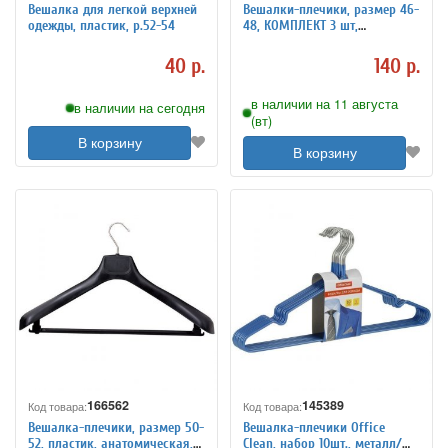
Вешалка для легкой верхней
Вешалки-плечики, размер 46-
одежды, пластик, р.52-54
48, КОМПЛЕКТ 3 шт,
пластиковые, плоские,
перекладина, крючки,
40 р.
140 р.
черные, ЛЮБАША, 60554
в наличии на 11 августа
в наличии на сегодня
(вт)
В корзину
В корзину
166562
145389
Код товара:
Код товара:
Вешалка-плечики, размер 50-
Вешалка-плечики Office
52, пластик, анатомическая,
Clean, набор 10шт., металл/