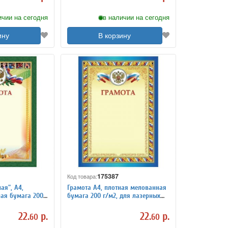
ичии на сегодня
в наличии на сегодня
ину
В корзину
175387
Код товара:
ая", А4,
Грамота А4, плотная мелованная
ая бумага 200
бумага 200 г/м2, для лазерных
х принтеров,
принтеров, сине-желтая, STAFF,
8901
128892
22.
р.
22.
р.
60
60