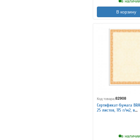
в наличии
В корзину
82908
Код товара:
Сертификат-бумага BRA
25 листов, 115 г/м2, в
суперобложке, оранже
интенсив.
в наличии