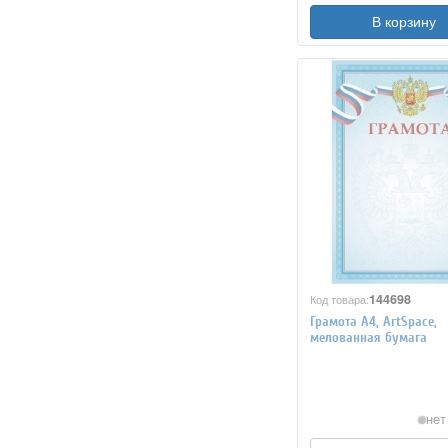
В корзину
144698
Код товара:
Грамота A4, ArtSpace,
мелованная бумага
нет