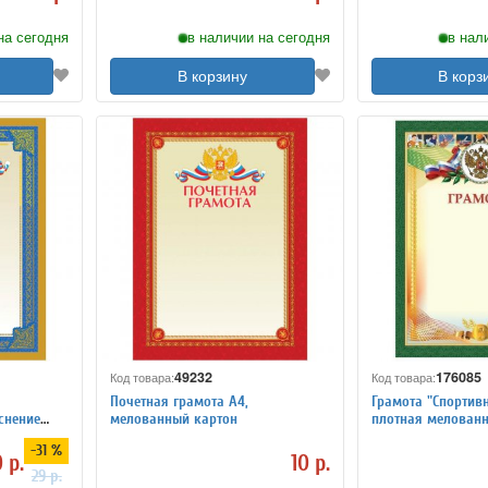
на сегодня
в наличии на сегодня
в нал
В корзину
В корз
49232
176085
Код товара:
Код товара:
Почетная грамота А4,
Грамота "Спортивн
снение
мелованный картон
плотная мелованн
г/м2, для лазерны
-31 %
золотая, STAFF, 12
 р.
10 р.
29 р.