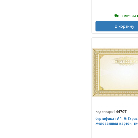
в наличии 
В корзину
144707
Код товара:
Сертификат A4, ArtSpac
мелованный картон, ти
фольгой, горизонтальн