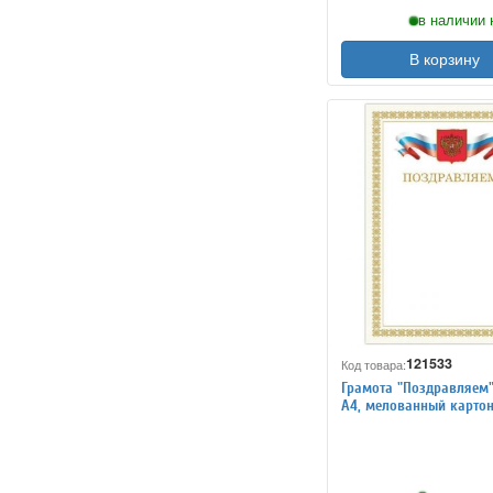
в наличии 
В корзину
121533
Код товара:
Грамота "Поздравляем
А4, мелованный картон
бежевая рамка