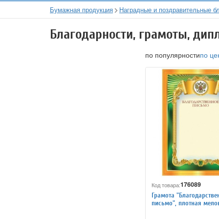
Бумажная продукция
Наградные и поздравительные б
Благодарности, грамоты, ди
по популярности
по це
176089
Код товара:
Грамота "Благодарстве
письмо", плотная мело
бумага 200 г/м2, для 
принтеров, зеленая, STA