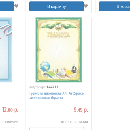
В корзину
В корз
144711
Код товара:
Грамота школьная A4, ArtSpace,
мелованная бумага
12.
р.
9.
р.
80
45
 в наличии
нет в наличии