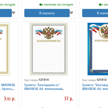
на сегодня
в наличии на сегодня
в на
В корзину
В корз
121514
121513
Код товара:
Код товара:
" BRAUBERG
Грамота "Благодарность"
Грамота "Благода
, бронза,
BRAUBERG А4, мелованный
BRAUBERG А4, ме
картон, конгрев, тиснение
картон, конгрев, 
фольгой, бежевая рамка
фольгой, синяя р
3.
р.
37 р.
92