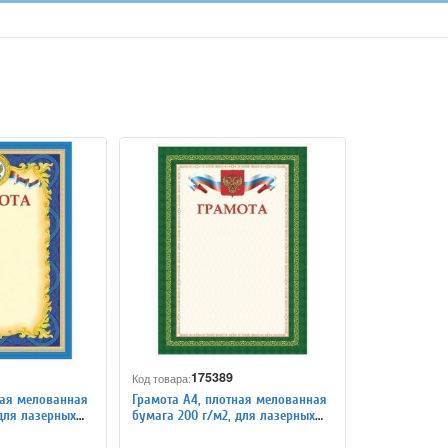
175389
Код товара:
ная мелованная
Грамота А4, плотная мелованная
для лазерных
бумага 200 г/м2, для лазерных
STAFF, 128888
принтеров, зеленая, STAFF, 128890