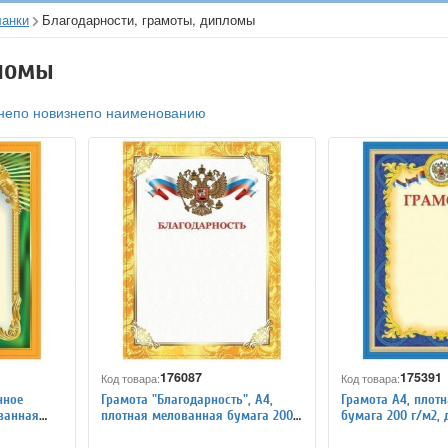
ланки
Благодарности, грамоты, дипломы
пломы
не
по новизне
по наименованию
176087
175391
Код товара:
Код товара:
нное
Грамота "Благодарность", А4,
Грамота А4, плот
ванная
плотная мелованная бумага 200
бумага 200 г/м2, 
лазерных
г/м2, для лазерных принтеров,
принтеров, синяя, 
FF,
золотая, STAFF, 12889