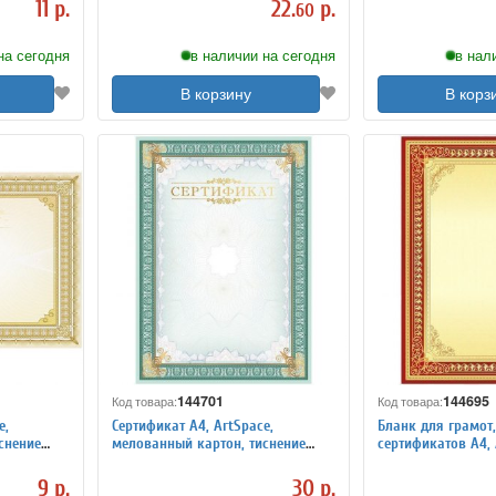
11 р.
22.
р.
60
на сегодня
в наличии на сегодня
в нал
В корзину
В корз
144701
144695
Код товара:
Код товара:
e,
Сертификат A4, ArtSpace,
Бланк для грамот
снение
мелованный картон, тиснение
сертификатов A4, 
ый
фольгой, вертикальный
мелованный карт
9 р.
30 р.