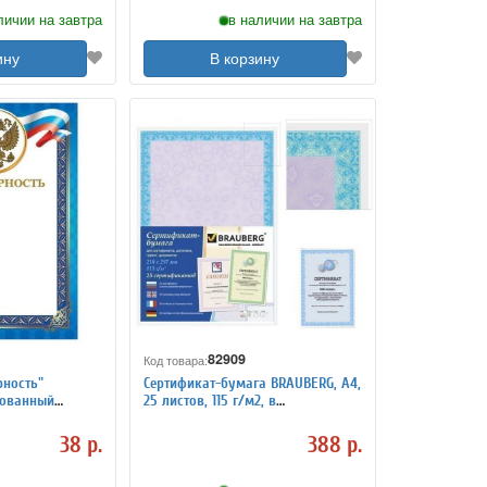
личии на завтра
в наличии на завтра
ину
В корзину
82909
Код товара:
рность"
Сертификат-бумага BRAUBERG, А4,
лованный
25 листов, 115 г/м2, в
тиснение
суперобложке, сиреневый
амка
интенсив.
38 р.
388 р.