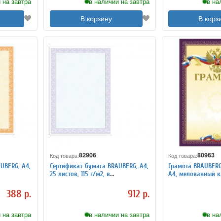
 на завтра
в наличии на завтра
в на
В корзину
В корз
82906
80963
Код товара:
Код товара:
UBERG, А4,
Сертификат-бумага BRAUBERG, А4,
Грамота BRAUBERG
25 листов, 115 г/м2, в
А4, мелованный к
вый
суперобложке, голубая сеточка
пурпурная
388 р.
912 р.
 на завтра
в наличии на завтра
в на