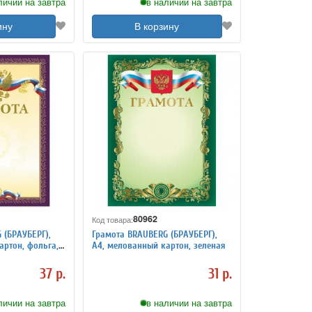
личии на завтра
в наличии на завтра
ину
В корзину
80962
Код товара:
 (БРАУБЕРГ),
Грамота BRAUBERG (БРАУБЕРГ),
артон, фольга,
А4, мелованный картон, зеленая
37 р.
31 р.
личии на завтра
в наличии на завтра