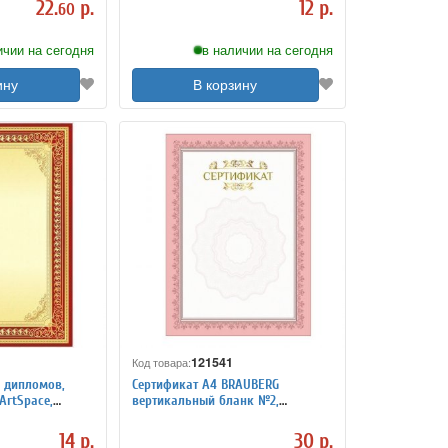
22.
р.
12 р.
60
ичии на сегодня
в наличии на сегодня
ину
В корзину
121541
Код товара:
, дипломов,
Сертификат А4 BRAUBERG
ArtSpace,
вертикальный бланк №2,
он
мелованный картон, конгрев,
тиснение фольгой
14 р.
30 р.