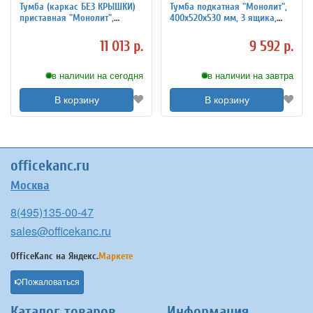
Тумба (каркас БЕЗ КРЫШКИ)
Тумба подкатная "Монолит",
приставная "Монолит",
400х520х530 мм, 3 ящика,
400х416х728 мм, 4 ящика,
замок, цвет серый, ТМ25.11
серая, ТМ05.11
11 013 р.
9 592 р.
в наличии на сегодня
в наличии на завтра
В корзину
В корзину
officekanc.ru
Москва
8(495)135-00-47
sales@officekanc.ru
OfficeKanc на
Яндекс.
Маркете
Пожаловаться
Каталог товаров
Информация