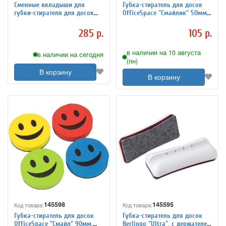
Сменные вкладыши для
Губка-стиратель для досок
губки-стирателя для досок
OfficeSpace "Смайлик" 50мм,
Berlingo "Ultra" (10шт.)
материал EVA, желтый,
европодвес
285 р.
105 р.
в наличии на 10 августа
в наличии на сегодня
(пн)
В корзину
В корзину
145598
145595
Код товара:
Код товара:
Губка-стиратель для досок
Губка-стиратель для досок
OfficeSpace "Смайл" 90мм,
Berlingo "Ultra", с держателем