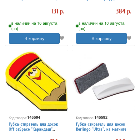
материал EVA, ассорти,
для маркера, на магните
европодвес
131 р.
384 р.
в наличии на 10 августа
в наличии на 10 августа
(пн)
(пн)
В корзину
В корзину
145594
145592
Код товара:
Код товара:
Губка-стиратель для досок
Губка-стиратель для досок
OfficeSpace "Карандаш"
Berlingo "Ultra", на магните
55*100мм, материал EVA,
желтый, европодвес