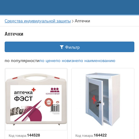
Средства индивидуальной защиты
Аптечки
Аптечки
Фильтр
по популярности
по цене
по новизне
по наименованию
144528
164422
Код товара:
Код товара: