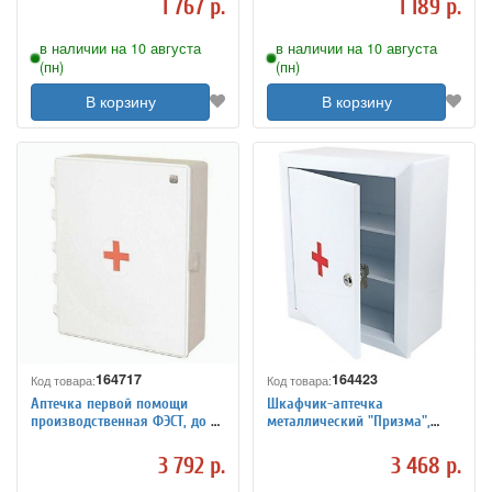
1 767 р.
1 189 р.
в наличии на 10 августа
в наличии на 10 августа
(пн)
(пн)
В корзину
В корзину
164717
164423
Код товара:
Код товара:
Аптечка первой помощи
Шкафчик-аптечка
производственная ФЭСТ, до 30
металлический "Призма",
человек, пластиковый шкаф,
навесной, 2 полки, ключевой
№ 7.4
замок, 330x280x140 мм
3 792 р.
3 468 р.