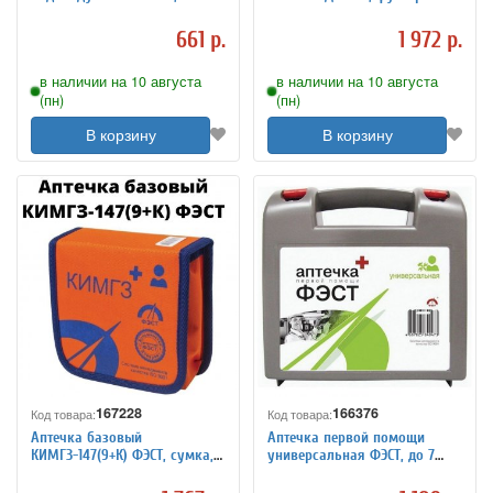
футляр полистирол, № 6, 1077
полистирол, состав - по
постановлению №59, 1112
661 р.
1 972 р.
в наличии на 10 августа
в наличии на 10 августа
(пн)
(пн)
В корзину
В корзину
167228
166376
Код товара:
Код товара:
Аптечка базовый
Аптечка первой помощи
КИМГЗ-147(9+К) ФЭСТ, сумка,
универсальная ФЭСТ, до 7
по приказу № 70н
человек, футляр из
полистирола, № 6