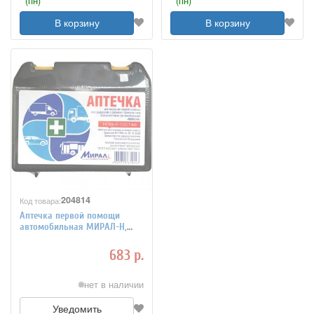
(пн)
(пн)
В корзину
В корзину
204814
Код товара:
Аптечка первой помощи
автомобильная МИРАЛ-Н,
футляр полистирол, состав -
по приказу № 1080н, ФП 4
683 р.
нет в наличии
Уведомить