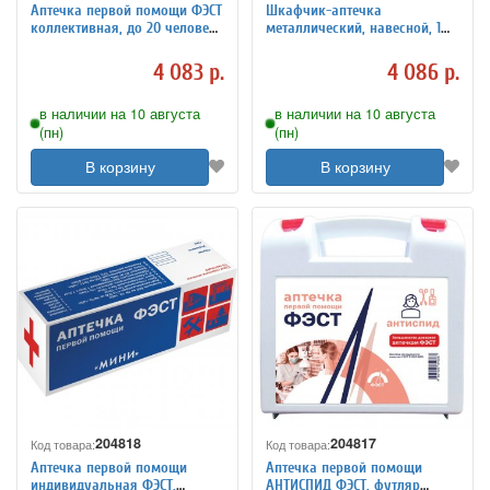
Аптечка первой помощи ФЭСТ
Шкафчик-аптечка
коллективная, до 20 человек,
металлический, навесной, 1
футляр полистирол, №2.1
полка, ключевой замок,
стекло, 330x280x140 мм
4 083 р.
4 086 р.
в наличии на 10 августа
в наличии на 10 августа
(пн)
(пн)
В корзину
В корзину
204818
204817
Код товара:
Код товара:
Аптечка первой помощи
Аптечка первой помощи
индивидуальная ФЭСТ,
АНТИСПИД ФЭСТ, футляр