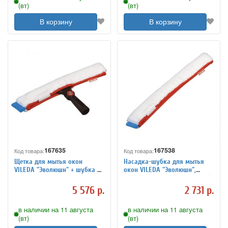
(вт)
(вт)
В корзину
В корзину
167635
167538
Код товара:
Код товара:
Щетка для мытья окон
Насадка-шубка для мытья
VILEDA "Эволюшн" + шубка из
окон VILEDA "Эволюшн",
микрофибры, ширина 35 см
микрофибра, ширина 35 см (к
(черенок-ручка 602105),
щетке 602099), 500207
5 576 р.
2 731 р.
100812
в наличии на 11 августа
в наличии на 11 августа
(вт)
(вт)