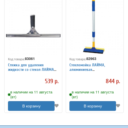
83061
82963
Код товара:
Код товара:
Стяжка для удаления
Стекломойка ЛАЙМА,
жидкости со стекол ЛАЙМА
алюминиевая
"Проф", металлическая
телескопическая ручка 76-125
основа, рабочая часть 35 см
см, рабочая часть 25 см
539 р.
844 р.
(ручка 601514,
(стяжка, губка, ручка), дл
в наличии на 11 августа
в наличии на 11 августа
(вт)
(вт)
В корзину
В корзину