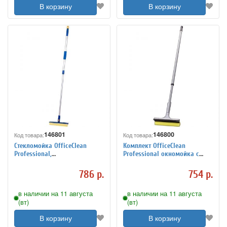
В корзину
В корзину
146801
146800
Код товара:
Код товара:
Стекломойка OfficeClean
Комплект OfficeClean
Professional,
Professional окномойка с
вращающ.,телеск.
черенком телескопическим,
ручка,раб.часть
150см
786 р.
754 р.
25см(стяжка,губка,ручка)
в наличии на 11 августа
в наличии на 11 августа
(вт)
(вт)
В корзину
В корзину