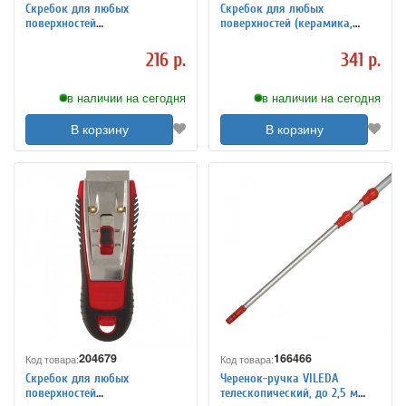
Скребок для любых
Скребок для любых
поверхностей
поверхностей (керамика,
(стеклокерамика, стекло,
стекло, плитка) BRAUBERG
плитка) BRAUBERG BASE,
SMART CLEAN, 5 лезвий,
216 р.
341 р.
фиксатор, 607458
607457
в наличии на сегодня
в наличии на сегодня
В корзину
В корзину
204679
166466
Код товара:
Код товара:
Скребок для любых
Черенок-ручка VILEDA
поверхностей
телескопический, до 2,5 м