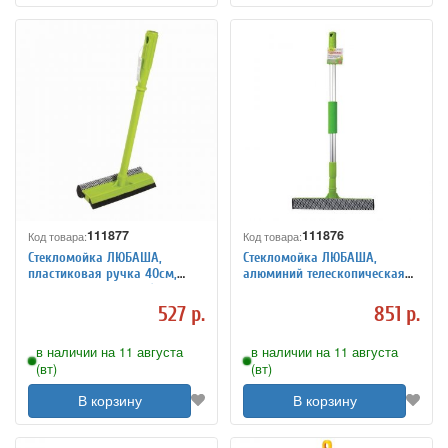
111877
111876
Код товара:
Код товара:
Стекломойка ЛЮБАША,
Стекломойка ЛЮБАША,
пластиковая ручка 40см,
алюминий телескопическая
рабочая часть 20см (стяжка,
ручка 50-90 см, рабочая
губка, ручка), 603614
часть 25см
527 р.
851 р.
(стяжка,губка,ручка), 603613
в наличии на 11 августа
в наличии на 11 августа
(вт)
(вт)
В корзину
В корзину