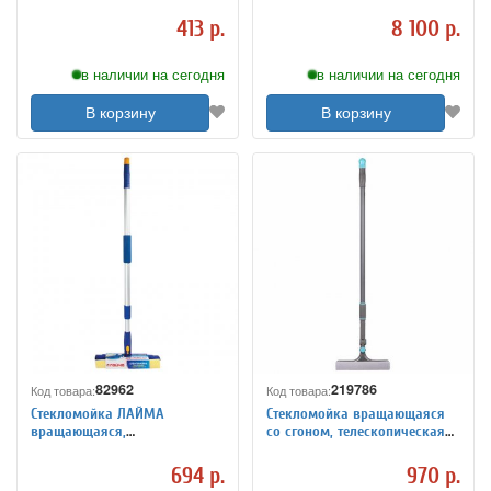
(стеклокерамика, стекло,
(2х1,25 м), алюминиевый
плитка) BRAUBERG "CLEAN", 5
(применим к 602099, 602101),
413 р.
8 100 р.
лезвий, 606761
500115
в наличии на сегодня
в наличии на сегодня
В корзину
В корзину
82962
219786
Код товара:
Код товара:
Стекломойка ЛАЙМА
Стекломойка вращающаяся
вращающаяся,
со сгоном, телескопическая
телескопическая ручка,
ручка 88-138 см, ширина 24
рабочая часть 25 см (стяжка,
см, LAIMA HOME, 606802,
694 р.
970 р.
губка, ручка), для дома и о
HY0068