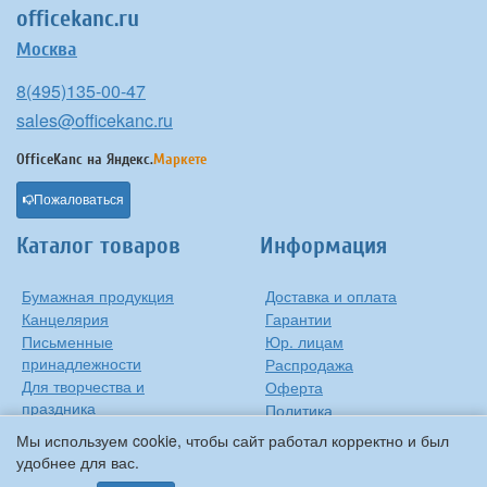
officekanc.ru
Москва
8(495)135-00-47
sales@officekanc.ru
OfficeKanc на
Яндекс.
Маркете
Пожаловаться
Каталог товаров
Информация
Бумажная продукция
Доставка и оплата
Канцелярия
Гарантии
Письменные
Юр. лицам
принадлежности
Распродажа
Для творчества и
Оферта
праздника
Политика
Оргтехника
конфиденциальности
Мы используем cookie, чтобы сайт работал корректно и был
Хозтовары
Контакты
удобнее для вас.
О компании