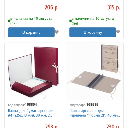
мм, без клапанов,
(320х228 мм), 70 мм, с
переплетный картон/
гребешками, 4 отверстия,
206 р.
315 р.
бумвинил
завязки, 127133
в наличии на 10 августа
в наличии на 10 августа
(пн)
(пн)
В корзину
В корзину
168854
168515
Код товара:
Код товара:
Папка для бумаг архивная
Папка архивная для
А4 (225х310 мм), 30 мм, 2
переплета "Форма 21", 40 мм,
завязки, бумвинил, до 250
с гребешками, БУРАЯ, 4
листов, 120253
отверстия, завязки, STAFF
293 р.
230 р.