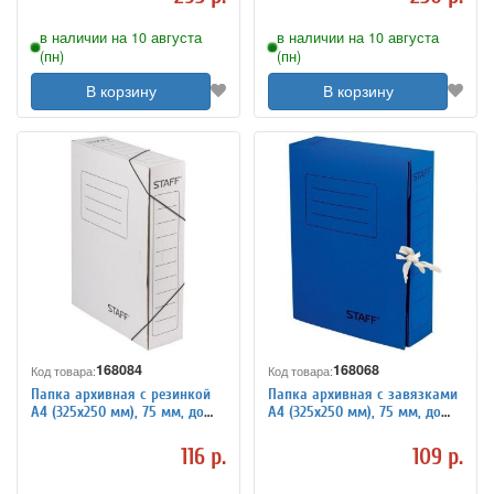
в наличии на 10 августа
в наличии на 10 августа
(пн)
(пн)
В корзину
В корзину
168084
168068
Код товара:
Код товара:
Папка архивная с резинкой
Папка архивная с завязками
А4 (325х250 мм), 75 мм, до
А4 (325х250 мм), 75 мм, до
700 листов,
700 листов,
микрогофрокартон, БЕЛАЯ,
микрогофрокартон, СИНЯЯ,
116 р.
109 р.
STAFF, 128878
STAFF, 128870