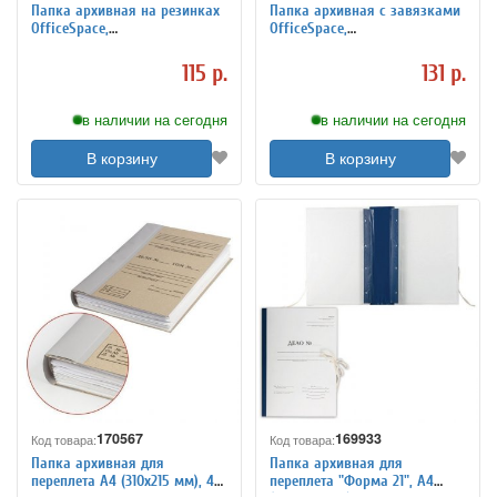
Папка архивная на резинках
Папка архивная с завязками
OfficeSpace,
OfficeSpace,
микрогофрокартон, 75мм,
микрогофрокартон, 150мм,
синий, до 700л.
белый, до 1400л.
115 р.
131 р.
в наличии на сегодня
в наличии на сегодня
В корзину
В корзину
170567
169933
Код товара:
Код товара:
Папка архивная для
Папка архивная для
переплета А4 (310х215 мм), 40
переплета "Форма 21", А4