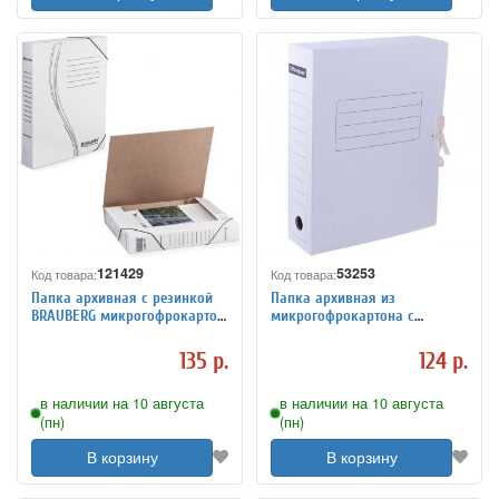
121429
53253
Код товара:
Код товара:
Папка архивная с резинкой
Папка архивная из
BRAUBERG микрогофрокартон,
микрогофрокартона с
45 мм, до 400 листов,
завязками, ширина корешка
плотная, белая
75мм, белая
135 р.
124 р.
в наличии на 10 августа
в наличии на 10 августа
(пн)
(пн)
В корзину
В корзину