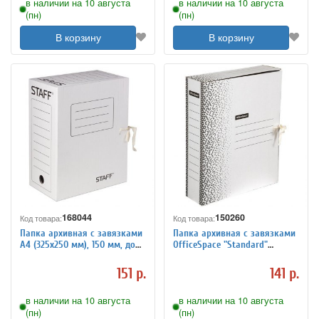
в наличии на 10 августа
в наличии на 10 августа
(пн)
(пн)
В корзину
В корзину
168044
150260
Код товара:
Код товара:
Папка архивная с завязками
Папка архивная с завязками
А4 (325х250 мм), 150 мм, до
OfficeSpace "Standard"
1400 листов,
плотная, микрогофрокартон,
микрогофрокартон, БЕЛАЯ,
75мм, белая, 700л.
151 р.
141 р.
STAFF, 128875
в наличии на 10 августа
в наличии на 10 августа
(пн)
(пн)