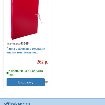
53245
Код товара:
Папка архивная с жесткими
клапанами, покрытие
бумвинил, с 4 завязками,
ширина корешка 30 мм
262 р.
в наличии на 10 августа
(пн)
В корзину
officekanc.ru