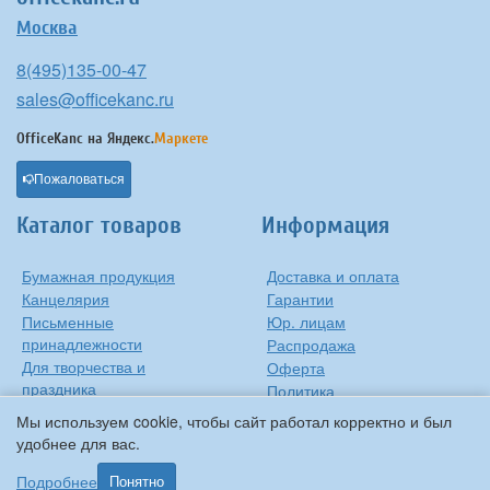
Москва
8(495)135-00-47
sales@officekanc.ru
OfficeKanc на
Яндекс.
Маркете
Пожаловаться
Каталог товаров
Информация
Бумажная продукция
Доставка и оплата
Канцелярия
Гарантии
Письменные
Юр. лицам
принадлежности
Распродажа
Для творчества и
Оферта
праздника
Политика
Оргтехника
конфиденциальности
Мы используем cookie, чтобы сайт работал корректно и был
Хозтовары
Контакты
удобнее для вас.
О компании
Подробнее
Понятно