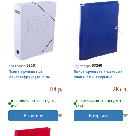
53251
53249
Код товара:
Код товара:
Папка архивная из
Папка архивная с мягкими
микрогофрокартона на
клапанами, покрытие
резинках, ширина корешка
бумвинил, с 4 завязками,
75мм, белая
ширина корешка 80 мм
114 р.
287 р.
в наличии на 10 августа
в наличии на 10 августа
(пн)
(пн)
В корзину
В корзину