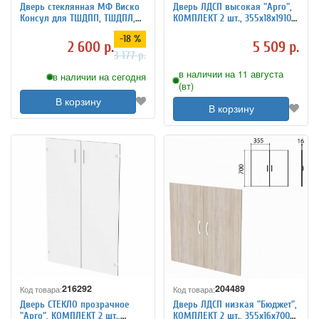
Дверь стеклянная МФ Виско
Дверь ЛДСП высокая "Арго",
Консул для ТШДПП, ТШДПЛ,
КОМПЛЕКТ 2 шт., 355х18х1910
410*1160
мм, серый, А-606
-18 %
2 600 р.
5 509 р.
3 177 р.
в наличии на 11 августа
в наличии на сегодня
(вт)
В корзину
В корзину
216292
204489
Код товара:
Код товара:
Дверь СТЕКЛО прозрачное
Дверь ЛДСП низкая "Бюджет",
"Арго", КОМПЛЕКТ 2 шт.,
КОМПЛЕКТ 2 шт., 355х16х700