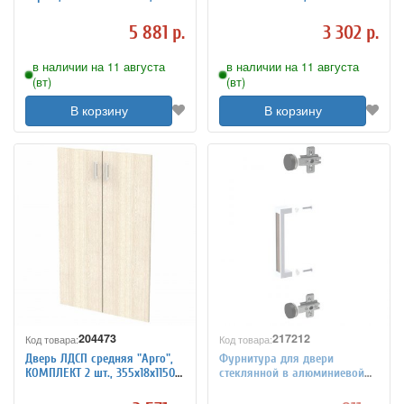
355х4х1150 мм, БЕЗ
мм, дуб сонома 091, 402879,
ФУРНИТУРЫ
402879-091
5 881 р.
3 302 р.
в наличии на 11 августа
в наличии на 11 августа
(вт)
(вт)
В корзину
В корзину
204473
217212
Код товара:
Код товара:
Дверь ЛДСП средняя "Арго",
Фурнитура для двери
КОМПЛЕКТ 2 шт., 355х18х1150
стеклянной в алюминиевой
мм, ясень шимо, А-604
рамке "Приоритет", лагос,
КФ-939, КФ-939 лагос