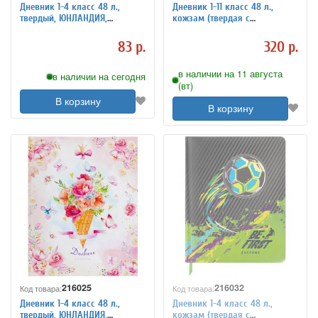
Дневник 1-4 класс 48 л.,
Дневник 1-11 класс 48 л.,
твердый, ЮНЛАНДИЯ,
кожзам (твердая с
глянцевая ламинация, с
поролоном), печать,
подсказом, "Kittycorn",
наклейки, ЮНЛАНДИЯ,
83 р.
320 р.
106346
"Русалочка", 106187
в наличии на 11 августа
в наличии на сегодня
(вт)
В корзину
В корзину
216025
216032
Код товара:
Код товара:
Дневник 1-4 класс 48 л.,
Дневник 1-4 класс 48 л.,
твердый, ЮНЛАНДИЯ,
кожзам (твердая с