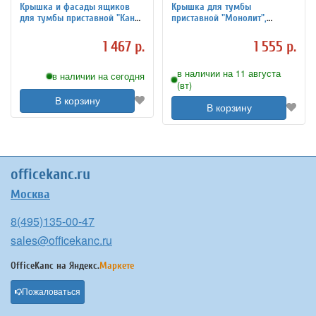
Крышка и фасады ящиков
Крышка для тумбы
для тумбы приставной "Канц"
приставной "Монолит",
400х450х750 мм, цвет дуб
400х600х22 мм, серый,
молочный, ТК31.15.2
ТМ02.11
1 467 р.
1 555 р.
в наличии на 11 августа
в наличии на сегодня
(вт)
В корзину
В корзину
officekanc.ru
Москва
8(495)135-00-47
sales@officekanc.ru
OfficeKanc на
Яндекс.
Маркете
Пожаловаться