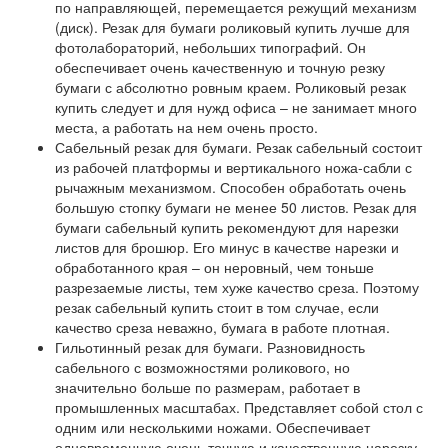
по направляющей, перемещается режущий механизм
(диск). Резак для бумаги роликовый купить лучше для
фотолабораторий, небольших типографий. Он
обеспечивает очень качественную и точную резку
бумаги с абсолютно ровным краем. Роликовый резак
купить следует и для нужд офиса – не занимает много
места, а работать на нем очень просто.
Сабельный резак для бумаги. Резак сабельный состоит
из рабочей платформы и вертикального ножа-сабли с
рычажным механизмом. Способен обработать очень
большую стопку бумаги не менее 50 листов. Резак для
бумаги сабельный купить рекомендуют для нарезки
листов для брошюр. Его минус в качестве нарезки и
обработанного края – он неровный, чем тоньше
разрезаемые листы, тем хуже качество среза. Поэтому
резак сабельный купить стоит в том случае, если
качество среза неважно, бумага в работе плотная.
Гильотинный резак для бумаги. Разновидность
сабельного с возможностями роликового, но
значительно больше по размерам, работает в
промышленных масштабах. Представляет собой стол с
одним или несколькими ножами. Обеспечивает
одновременную очень точную и качественную нарезку