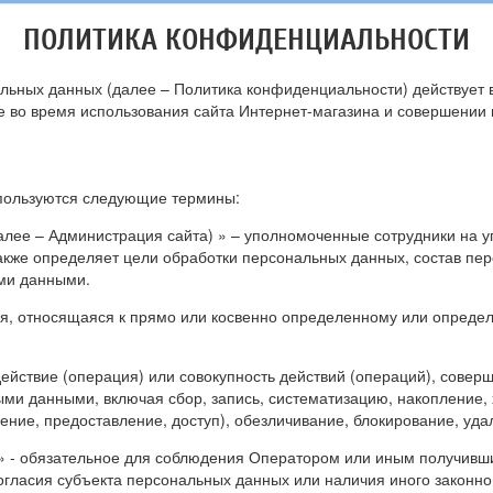
ПОЛИТИКА КОНФИДЕНЦИАЛЬНОСТИ
ьных данных (далее – Политика конфиденциальности) действует
 во время использования сайта Интернет-магазина и совершении п
пользуются следующие термины:
алее – Администрация сайта) » – уполномоченные сотрудники на у
акже определяет цели обработки персональных данных, состав пе
ми данными.
я, относящаяся к прямо или косвенно определенному или опреде
действие (операция) или совокупность действий (операций), сове
ыми данными, включая сбор, запись, систематизацию, накопление,
ение, предоставление, доступ), обезличивание, блокирование, уд
» - обязательное для соблюдения Оператором или иным получивш
огласия субъекта персональных данных или наличия иного законно