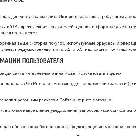
ность доступа к частям сайта Интернет-магазина, требующим авто
тики об IP-адресах своих посетителей. Данная информация исполь
нансовых платежей.
ренная выше (история покупок, используемые браузеры и операц
чаев, предусмотренных в п.п. 5.2. и 5.3. настоящей Политики ко
РМАЦИИ ПОЛЬЗОВАТЕЛЯ
ация сайта интернет-магазина может использовать в целях:
анного на сайте Интернет-магазина, для оформления заказа и (ил
рсонализированным ресурсам Сайта интернет-магазина.
язи, включая направление уведомлений, запросов, касающихся испо
.
ля для обеспечения безопасности, предотвращения мошенничества