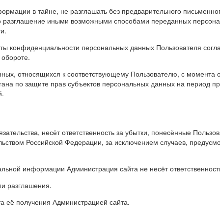
ормации в тайне, не разглашать без предварительного письменног
бо разглашение иными возможными способами переданных персонал
и.
иты конфиденциальности персональных данных Пользователя согла
 обороте.
нных, относящихся к соответствующему Пользователю, с момента 
гана по защите прав субъектов персональных данных на период пр
й.
язательства, несёт ответственность за убытки, понесённые Польз
ьством Российской Федерации, за исключением случаев, предусмотр
иальной информации Администрация сайта не несёт ответственнос
ли разглашения.
та её получения Администрацией сайта.