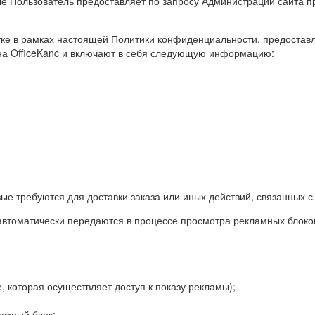
 Пользователь предоставляет по запросу Администрации сайта пр
тке в рамках настоящей Политики конфиденциальности, предостав
на OfficeKanc и включают в себя следующую информацию:
вые требуются для доставки заказа или иных действий, связанных с
автоматически передаются в процессе просмотра рекламных блоков
 которая осуществляет доступ к показу рекламы);
амный блок;