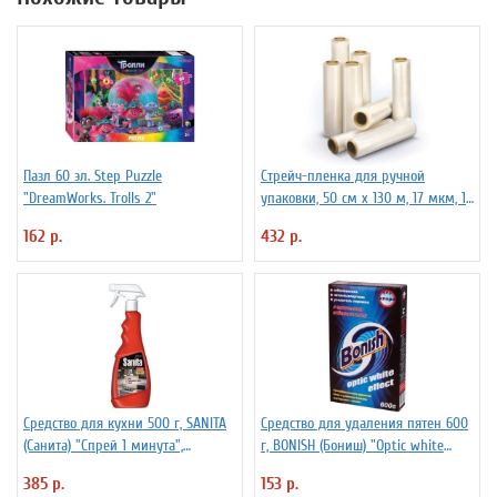
Пазл 60 эл. Step Puzzle
Стрейч-пленка для ручной
"DreamWorks. Trolls 2"
упаковки, 50 см х 130 м, 17 мкм, 1
кг - нетто, ПЕРВИЧНОЕ СЫРЬЕ,
162 р.
432 р.
растяжение 300%
Средство для кухни 500 г, SANITA
Средство для удаления пятен 600
(Санита) "Спрей 1 минута",
г, BONISH (Бониш) "Optic white
распылитель, 1789
effect", без хлора
385 р.
153 р.