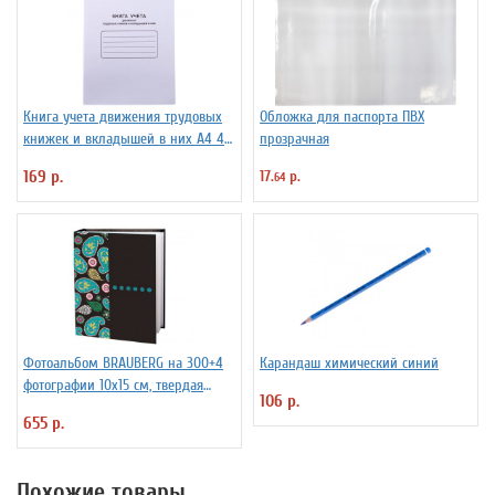
Книга учета движения трудовых
Обложка для паспорта ПВХ
книжек и вкладышей в них А4 48
прозрачная
л мелованный картон, блок офсет
169 р.
17.
р.
64
Фотоальбом BRAUBERG на 300+4
Карандаш химический синий
фотографии 10х15 см, твердая
106 р.
обложка, воспоминания
655 р.
Похожие товары