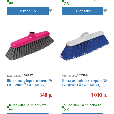
(вт)
(вт)
В корзину
В корзину
167812
167398
Код товара:
Код товара:
Щетка для уборки, ширина 29
Щетка для уборки, ширина 30
см, щетина 7 см, пластик,
см, щетина 8 см, пластик,
крепление еврорезьба, YORK
крепление еврорезьба,
"Elizabeth", 50110
VILEDA "Экономик", 102583
348 р.
1 030 р.
в наличии на 11 августа
в наличии на 11 августа
(вт)
(вт)