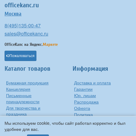
officekanc.ru
Москва
8(495)135-00-47
sales@officekanc.ru
OfficeKanc на
Яндекс.
Маркете
Пожаловаться
Каталог товаров
Информация
Бумажная продукция
Доставка и оплата
Канцелярия
Гарантии
Письменные
Юр. лицам
принадлежности
Распродажа
Для творчества и
Оферта
праздника
Политика
Оргтехника
конфиденциальности
Мы используем cookie, чтобы сайт работал корректно и был
Хозтовары
Контакты
удобнее для вас.
О компании