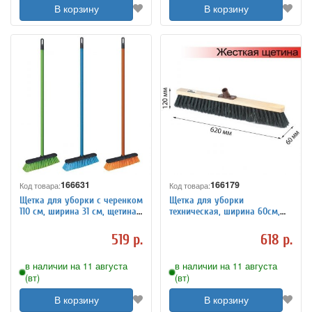
В корзину
В корзину
166631
166179
Код товара:
Код товара:
Щетка для уборки с черенком
Щетка для уборки
110 см, ширина 31 см, щетина
техническая, ширина 60см,
7 см, пластиковая,
жест щетина 8см, дерево,
еврорезьба, YORK "Centi",
еврорезьба, ЛАЙМА EXPERT,
519 р.
618 р.
51030
605375
в наличии на 11 августа
в наличии на 11 августа
(вт)
(вт)
В корзину
В корзину