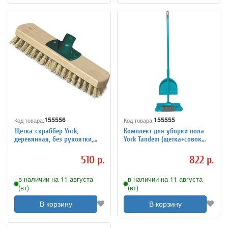
155556
155555
Код товара:
Код товара:
Щетка-скраббер York,
Комплект для уборки пола
деревянная, без рукоятки,
York Tandem (щетка+совок
ширина 23см, длина щетины
110см), ширина 32см, щетина
2,5см
7см, еврорезьба
510 р.
822 р.
в наличии на 11 августа
в наличии на 11 августа
(вт)
(вт)
В корзину
В корзину