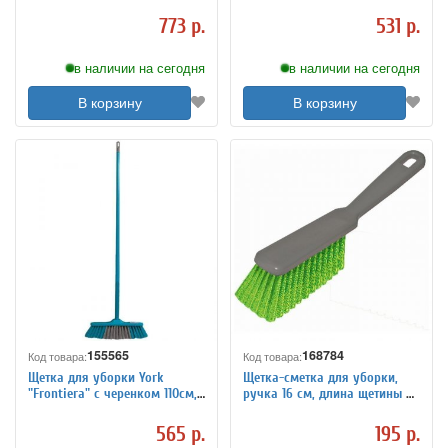
30см, щетина 7,5см,
110см), пластик, ассорти
деревянная, еврорезьба
773 р.
531 р.
в наличии на сегодня
в наличии на сегодня
В корзину
В корзину
155565
168784
Код товара:
Код товара:
Щетка для уборки York
Щетка-сметка для уборки,
"Frontiera" с черенком 110см,
ручка 16 см, длина щетины 5
ширина 31см, щетина 7см,
см, ширина 4 см, пластик,
пластиковая, еврорезьба
цвет ассорти, YORK, 60010
565 р.
195 р.