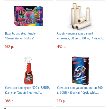
Пазл 60 эл. Step Puzzle
Стрейч-пленка для ручной
"DreamWorks. Trolls 2"
упаковки, 50 см х 130 м, 17 мкм, 1
кг - нетто, ПЕРВИЧНОЕ СЫРЬЕ,
162 р.
432 р.
растяжение 300%
Средство для кухни 500 г, SANITA
Средство для удаления пятен 600
(Санита) "Спрей 1 минута",
г, BONISH (Бониш) "Optic white
распылитель, 1789
effect", без хлора
385 р.
153 р.