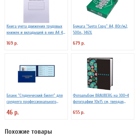
Книга учета движения трудовых
Бумага "Sveto Copy" А4, 80г/м2,
книжек и вкладышей в них А4 48
500л., 146%
л мелованный картон, блок офсет
169 р.
679 р.
Бланк "Студенческий билет" для
Фотоальбом BRAUBERG на 300+4
среднего профессионального
фотографии 10х15 см, твердая
образования
обложка, воспоминания
46 р.
655 р.
Похожие товары