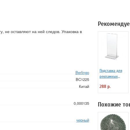
Рекомендуе
, не оставляют на ней следов. Упаковка в
Подставка для
Berlingo
рекламных
BC1225
материалов
Китай
288 р.
BRAUBERG,
размер 10*21 см
(1/3 от А4),
0,000135
Похожие то
настольная,
двусторонняя,
оргст
черный