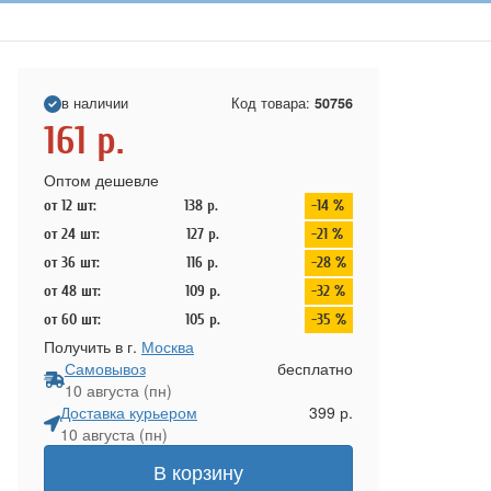
в наличии
Код товара:
50756
161
р.
Оптом дешевле
от 12 шт:
138
р.
-14 %
от 24 шт:
127
р.
-21 %
от 36 шт:
116
р.
-28 %
от 48 шт:
109
р.
-32 %
от 60 шт:
105
р.
-35 %
Получить в г.
Москва
Самовывоз
бесплатно
10 августа (пн)
Доставка курьером
399 р.
10 августа (пн)
В корзину