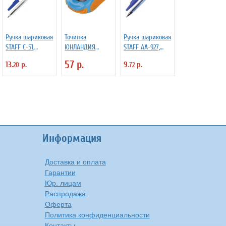
Ручка шариковая
Точилка
Ручка шариковая
STAFF C-51,
ЮНЛАНДИЯ
STAFF AA-927,
СИНЯЯ, корпус
"Гонки", с
СИНЯЯ, корпус
57 р.
13.
р.
9.
р.
20
72
прозрачный,
контейнером,
тонированный,
узел 1 мм, линия
пластиковая,
хромированные
письма 0,5 мм,
корпус ассорти,
детали, 0,7 мм,
142812
228473
линия 0,35 мм,
142809
Информация
Доставка и оплата
Гарантии
Юр. лицам
Распродажа
Оферта
Политика конфиденциальности
Контакты