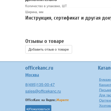
Количество в упаковке, ШТ
Ширина, мм
Инструкция, сертификат и другая до
Отзывы о товаре
Добавить отзыв о товаре
officekanc.ru
Катал
Москва
Бумажн
8(495)135-00-47
Канцел
Письме
sales@officekanc.ru
Для тв
Оргтех
OfficeKanc на
Яндекс.
Маркете
Хозтов
Пожаловаться