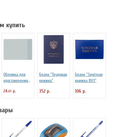
м купить
Обложка для
Бланк "Трудовая
Бланк "Зачетная
удостоверения
книжка"
книжка ВУЗ"
ПВХ прозрачная,
24.
р.
352 р.
106 р.
07
размер 74*207
мм
вары