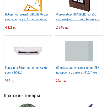
Набор чертежный BRAUBERG для
Фотоальбом BRAUBERG на 500
классной доски: 2 треугольника,
фотографий 10х15 см, обложка под
транспортир, циркуль, линейка
кожу крокодила, коричневый,
4 121 р.
2 346 р.
100 см
рамка для фотографий
Рейсшина 30см, металлический
Обложка для удостоверения ПВХ
ролик 175232
прозрачная, размер 74*207 мм
386 р.
24.
р.
07
Похожие товары