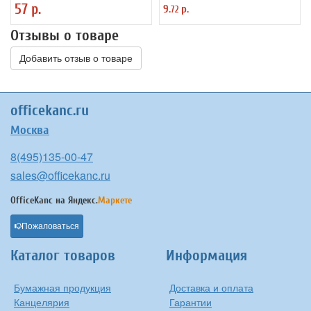
57 р.
9.
р.
72
линия 0,35 мм, 142809
Отзывы о товаре
Добавить отзыв о товаре
officekanc.ru
Москва
8(495)135-00-47
sales@officekanc.ru
OfficeKanc на
Яндекс.
Маркете
Пожаловаться
Каталог товаров
Информация
Бумажная продукция
Доставка и оплата
Канцелярия
Гарантии