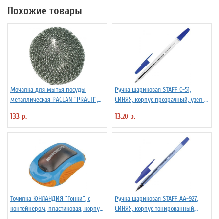
Похожие товары
Мочалка для мытья посуды
Ручка шариковая STAFF C-51,
металлическая PACLAN "PRACTI",
СИНЯЯ, корпус прозрачный, узел 1
9*3 см, 1шт/упак
мм, линия письма 0,5 мм, 142812
133 р.
13.
р.
20
Точилка ЮНЛАНДИЯ "Гонки", с
Ручка шариковая STAFF AA-927,
контейнером, пластиковая, корпус
СИНЯЯ, корпус тонированный,
ассорти, 228473
хромированные детали, 0,7 мм,