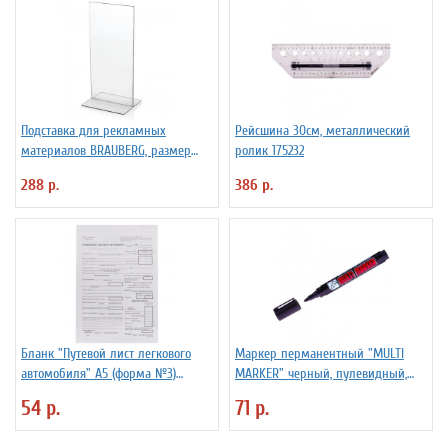
Подставка для рекламных
Рейсшина 30см, металлический
материалов BRAUBERG, размер
ролик 175232
10*21 см (1/3 от А4), настольная,
288 р.
386 р.
двусторонняя, оргст
Бланк "Путевой лист легкового
Маркер перманентный "MULTI
автомобиля" А5 (форма №3)
MARKER" черный, пулевидный,
оборотный, 100 штук
3мм
54 р.
71 р.