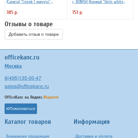
(Санита) "Спрей 1 минута",
г, BONISH (Бониш) "Optic white
распылитель, 1789
effect", без хлора
385 р.
153 р.
Отзывы о товаре
Добавить отзыв о товаре
officekanc.ru
Москва
8(495)135-00-47
sales@officekanc.ru
OfficeKanc на
Яндекс.
Маркете
Пожаловаться
Каталог товаров
Информация
Бумажная продукция
Доставка и оплата