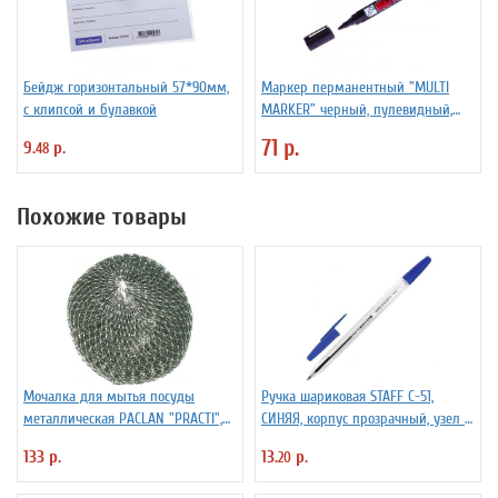
Бейдж горизонтальный 57*90мм,
Маркер перманентный "MULTI
с клипсой и булавкой
MARKER" черный, пулевидный,
3мм
71 р.
9.
р.
48
Похожие товары
Мочалка для мытья посуды
Ручка шариковая STAFF C-51,
металлическая PACLAN "PRACTI",
СИНЯЯ, корпус прозрачный, узел 1
9*3 см, 1шт/упак
мм, линия письма 0,5 мм, 142812
133 р.
13.
р.
20