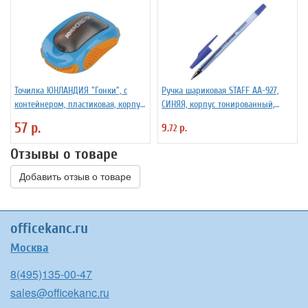
Точилка ЮНЛАНДИЯ "Гонки", с
Ручка шариковая STAFF AA-927,
контейнером, пластиковая, корпус
СИНЯЯ, корпус тонированный,
ассорти, 228473
хромированные детали, 0,7 мм,
57 р.
9.
р.
72
линия 0,35 мм, 142809
Отзывы о товаре
Добавить отзыв о товаре
officekanc.ru
Москва
8(495)135-00-47
sales@officekanc.ru