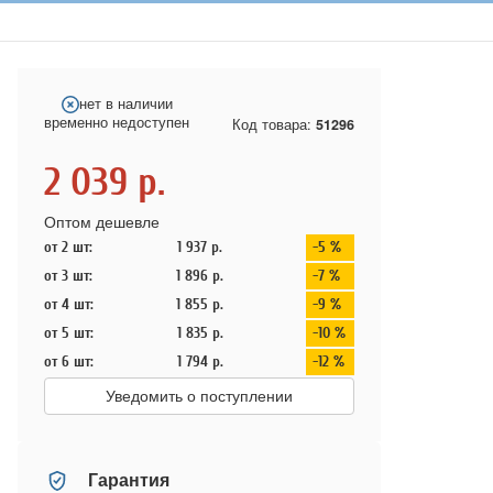
нет в наличии
временно недоступен
Код товара:
51296
2 039
р.
Оптом дешевле
от 2 шт:
1 937
р.
-5 %
от 3 шт:
1 896
р.
-7 %
от 4 шт:
1 855
р.
-9 %
от 5 шт:
1 835
р.
-10 %
от 6 шт:
1 794
р.
-12 %
Уведомить о поступлении
Гарантия