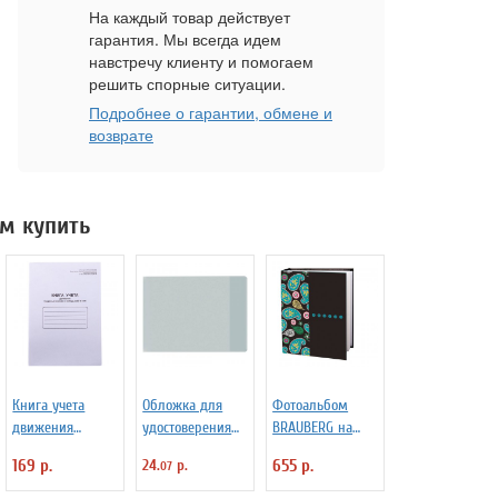
На каждый товар действует
гарантия. Мы всегда идем
навстречу клиенту и помогаем
решить спорные ситуации.
Подробнее о гарантии, обмене и
возврате
м купить
Книга учета
Обложка для
Фотоальбом
движения
удостоверения
BRAUBERG на
трудовых
ПВХ прозрачная,
300+4
169 р.
24.
р.
655 р.
07
книжек и
размер 74*207
фотографии
вкладышей в
мм
10х15 см, твердая