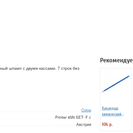
Рекомендуе
ный штамп с двумя кассами. 7 строк без
Карандаш
Colop
химический
Printer 45N SET- F с
синий
Австрия
106 р.