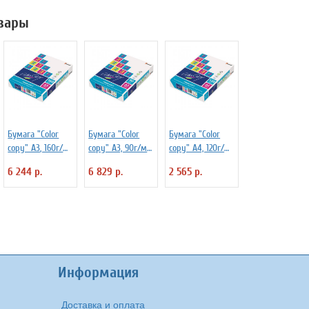
них А4 48 л
обложка,
вары
мелованный
воспоминания
картон, блок
офсет
Бумага "Color
Бумага "Color
Бумага "Color
copy" А3, 160г/
copy" А3, 90г/м2,
copy" А4, 120г/
м2, 250л., 161%
500л., 161%
м2, 250л., 161%
6 244 р.
6 829 р.
2 565 р.
Информация
Доставка и оплата