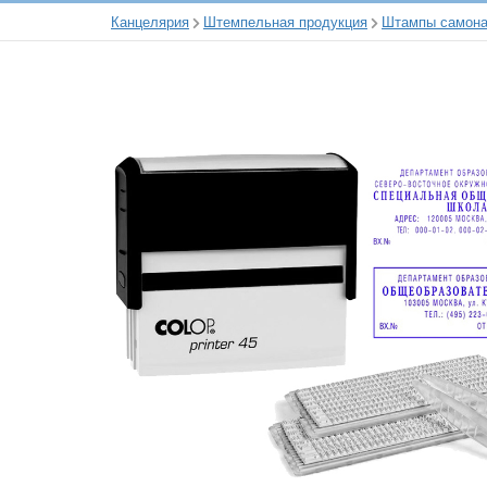
Канцелярия
Штемпельная продукция
Штампы самон