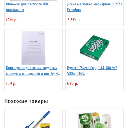
Обложка для паспорта ПВХ
Доска магнитно-маркерная 90*120
прозрачная
Premium
17.
р.
7 235 р.
64
Книга учета движения трудовых
Бумага "Sveto Copy" А4, 80г/м2,
книжек и вкладышей в них А4 48
500л., 146%
л мелованный картон, блок офсет
169 р.
679 р.
Похожие товары