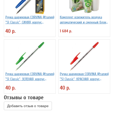
Ручка шариковая CORVINA (Италия)
Комплект освежитель воздуха
"51 Classic", СИНЯЯ, корпус
автоматический и сменный блок
прозрачный, узел 1 мм, линия
AIRWICK, Райские цветы/Нежность
40 р.
1 684 р.
письма 0,7 мм, 40163
шелка
Ручка шариковая CORVINA (Италия)
Ручка шариковая CORVINA (Италия)
"51 Classic", ЗЕЛЕНАЯ, корпус
"51 Classic", КРАСНАЯ, корпус
прозрачный, узел 1 мм, линия
прозрачный, узел 1 мм, линия
40 р.
40 р.
письма 0,7 мм, 401
письма 0,7 мм, 401
Отзывы о товаре
Добавить отзыв о товаре