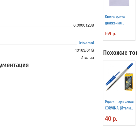
Книга учета
движения
0,00001238
трудовых
169 р.
книжек и
вкладышей в
Universal
них А4 48 л
40163/01G
Похожие то
мелованный
Италия
картон, блок
кументация
офсет
Ручка шариковая
CORVINA (Италия)
"51 Classic",
40 р.
СИНЯЯ, корпус
прозрачный,
узел 1 мм, линия