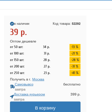
в наличии
Код товара:
52292
39
р.
Оптом дешевле
от 50 шт:
34
р.
-13 %
от 100 шт:
31
р.
-21 %
от 150 шт:
28
р.
-28 %
от 200 шт:
27
р.
-31 %
от 250 шт:
23
р.
-41 %
Получить в г.
Москва
Самовывоз
бесплатно
завтра
Доставка курьером
399 р.
завтра
В корзину