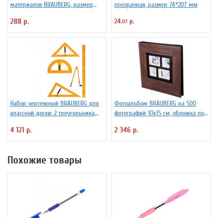
материалов BRAUBERG, размер
прозрачная, размер 74*207 мм
10*21 см (1/3 от А4), настольная,
288 р.
24.
р.
07
двусторонняя, оргст
Набор чертежный BRAUBERG для
Фотоальбом BRAUBERG на 500
классной доски: 2 треугольника,
фотографий 10х15 см, обложка под
транспортир, циркуль, линейка
кожу крокодила, коричневый,
4 121 р.
2 346 р.
100 см
рамка для фотографий
Похожие товары