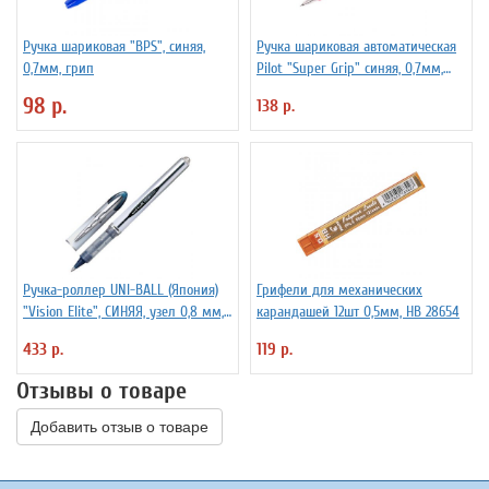
Ручка шариковая "BPS", синяя,
Ручка шариковая автоматическая
0,7мм, грип
Pilot "Super Grip" синяя, 0,7мм,
розовый грип
98 р.
138 р.
Ручка-роллер UNI-BALL (Япония)
Грифели для механических
"Vision Elite", СИНЯЯ, узел 0,8 мм,
карандашей 12шт 0,5мм, HB 28654
линия письма 0,6 мм, UB-
433 р.
119 р.
200(08)BLUE
Отзывы о товаре
Добавить отзыв о товаре