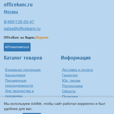
officekanc.ru
Москва
8(495)135-00-47
sales@officekanc.ru
OfficeKanc на
Яндекс.
Маркете
Пожаловаться
Каталог товаров
Информация
Бумажная продукция
Доставка и оплата
Канцелярия
Гарантии
Письменные
Юр. лицам
принадлежности
Распродажа
Для творчества и
Оферта
праздника
Политика
Оргтехника
конфиденциальности
Мы используем cookie, чтобы сайт работал корректно и был
Хозтовары
Контакты
удобнее для вас.
О компании