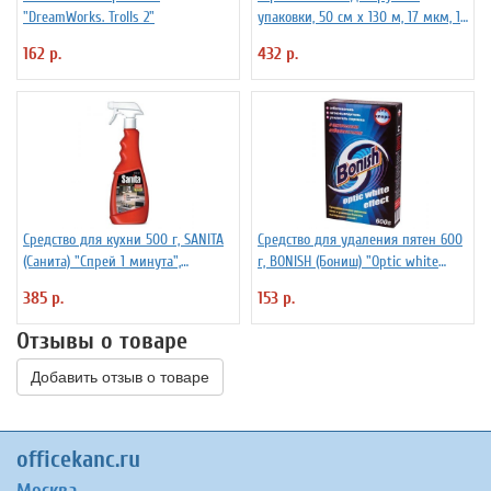
"DreamWorks. Trolls 2"
упаковки, 50 см х 130 м, 17 мкм, 1
кг - нетто, ПЕРВИЧНОЕ СЫРЬЕ,
162 р.
432 р.
растяжение 300%
Средство для кухни 500 г, SANITA
Средство для удаления пятен 600
(Санита) "Спрей 1 минута",
г, BONISH (Бониш) "Optic white
распылитель, 1789
effect", без хлора
385 р.
153 р.
Отзывы о товаре
Добавить отзыв о товаре
officekanc.ru
Москва