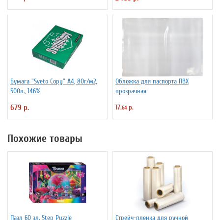
Бумага "Sveto Copy" А4, 80г/м2,
Обложка для паспорта ПВХ
500л., 146%
прозрачная
679 р.
17.
р.
64
Похожие товары
Пазл 60 эл. Step Puzzle
Стрейч-пленка для ручной