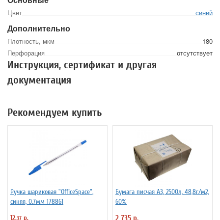
Цвет
синий
Дополнительно
Плотность, мкм
180
Перфорация
отсутствует
Инструкция, сертификат и другая
документация
Рекомендуем купить
Ручка шариковая "OfficeSpace",
Бумага писчая А3, 2500л, 48,8г/м2,
синяя, 0.7мм 178861
60%
12.
р.
2 735 р.
37