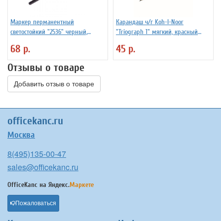
Маркер перманентный
Карандаш ч/г Koh-I-Noor
светостойкий "2536" черный,
"Triograph 1" мягкий, красный
пулевидный, 1мм
корпус, трехгран., заточен.
68 р.
45 р.
Отзывы о товаре
Добавить отзыв о товаре
officekanc.ru
Москва
8(495)135-00-47
sales@officekanc.ru
OfficeKanc на
Яндекс.
Маркете
Пожаловаться