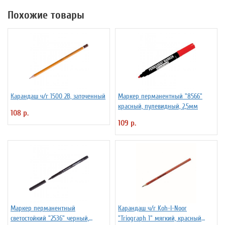
Похожие товары
Карандаш ч/г 1500 2B, заточенный
Маркер перманентный "8566"
красный, пулевидный, 2,5мм
108 р.
109 р.
Маркер перманентный
Карандаш ч/г Koh-I-Noor
светостойкий "2536" черный,
"Triograph 1" мягкий, красный