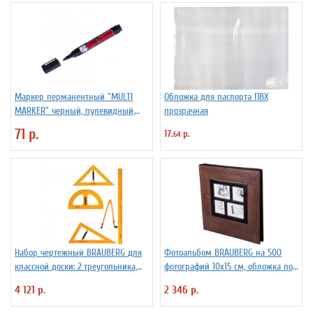
Маркер перманентный "MULTI
Обложка для паспорта ПВХ
MARKER" черный, пулевидный,
прозрачная
3мм
71 р.
17.
р.
64
Набор чертежный BRAUBERG для
Фотоальбом BRAUBERG на 500
классной доски: 2 треугольника,
фотографий 10х15 см, обложка под
транспортир, циркуль, линейка
кожу крокодила, коричневый,
4 121 р.
2 346 р.
100 см
рамка для фотографий