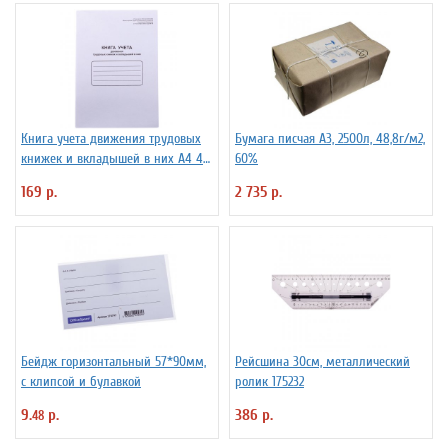
Книга учета движения трудовых
Бумага писчая А3, 2500л, 48,8г/м2,
книжек и вкладышей в них А4 48
60%
л мелованный картон, блок офсет
169 р.
2 735 р.
Бейдж горизонтальный 57*90мм,
Рейсшина 30см, металлический
с клипсой и булавкой
ролик 175232
9.
р.
386 р.
48