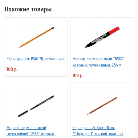
Похожие товары
Карандаш ч/г 1500 2B, заточенный
Маркер перманентный "8566"
красный, пулевидный, 2,5мм
108 р.
109 р.
Маркер перманентный
Карандаш ч/г Koh-I-Noor
светостойкий "2536" черный,
"Triograph 1" мягкий, красный