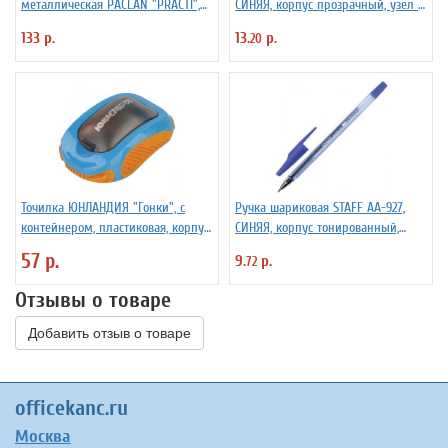
металлическая PACLAN "PRACTI",
СИНЯЯ, корпус прозрачный, узел 1
9*3 см, 1шт/упак
мм, линия письма 0,5 мм, 142812
133 р.
13.
р.
20
Точилка ЮНЛАНДИЯ "Гонки", с
Ручка шариковая STAFF AA-927,
контейнером, пластиковая, корпус
СИНЯЯ, корпус тонированный,
ассорти, 228473
хромированные детали, 0,7 мм,
57 р.
9.
р.
72
линия 0,35 мм, 142809
Отзывы о товаре
Добавить отзыв о товаре
officekanc.ru
Москва