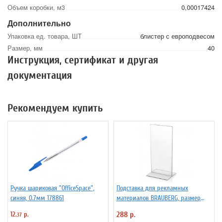
Объем коробки, м3
0,00017424
Дополнительно
Упаковка ед. товара, ШТ
блистер с европодвесом
Размер, мм
40
Инструкция, сертификат и другая
документация
Рекомендуем купить
Ручка шариковая "OfficeSpace",
Подставка для рекламных
синяя, 0.7мм 178861
материалов BRAUBERG, размер
10*21 см (1/3 от А4), настольная,
12.
р.
288 р.
37
двусторонняя, оргст