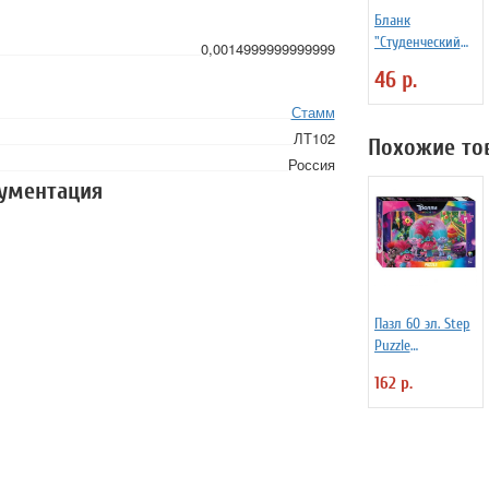
Бланк
"Студенческий
0,0014999999999999
билет" для
46 р.
среднего
профессиональн
Стамм
ого образования
ЛТ102
Похожие то
Россия
кументация
Пазл 60 эл. Step
Puzzle
"DreamWorks.
162 р.
Trolls 2"