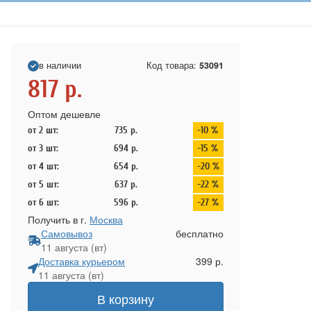
в наличии
Код товара:
53091
817
р.
Оптом дешевле
от 2 шт:
735
р.
-10 %
от 3 шт:
694
р.
-15 %
от 4 шт:
654
р.
-20 %
от 5 шт:
637
р.
-22 %
от 6 шт:
596
р.
-27 %
Получить в г.
Москва
Самовывоз
бесплатно
11 августа (вт)
Доставка курьером
399 р.
11 августа (вт)
В корзину