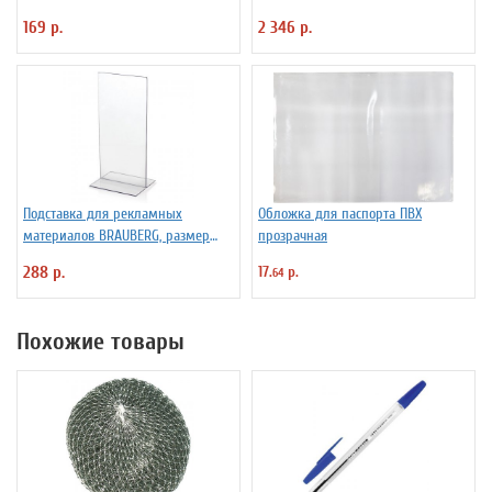
л мелованный картон, блок офсет
кожу крокодила, коричневый,
169 р.
2 346 р.
рамка для фотографий
Подставка для рекламных
Обложка для паспорта ПВХ
материалов BRAUBERG, размер
прозрачная
10*21 см (1/3 от А4), настольная,
288 р.
17.
р.
64
двусторонняя, оргст
Похожие товары