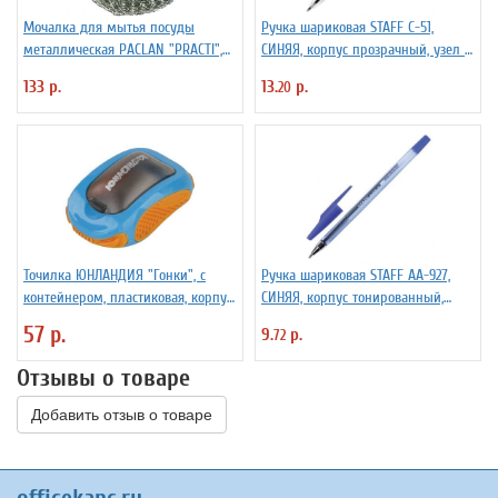
Мочалка для мытья посуды
Ручка шариковая STAFF C-51,
металлическая PACLAN "PRACTI",
СИНЯЯ, корпус прозрачный, узел 1
9*3 см, 1шт/упак
мм, линия письма 0,5 мм, 142812
133 р.
13.
р.
20
Точилка ЮНЛАНДИЯ "Гонки", с
Ручка шариковая STAFF AA-927,
контейнером, пластиковая, корпус
СИНЯЯ, корпус тонированный,
ассорти, 228473
хромированные детали, 0,7 мм,
57 р.
9.
р.
72
линия 0,35 мм, 142809
Отзывы о товаре
Добавить отзыв о товаре
officekanc.ru