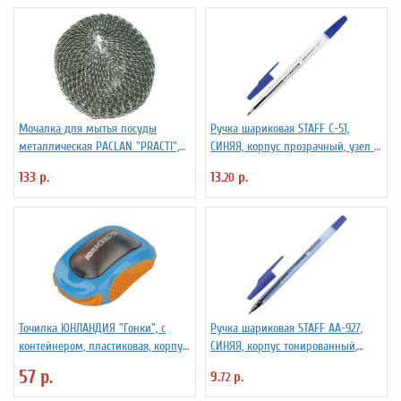
Мочалка для мытья посуды
Ручка шариковая STAFF C-51,
металлическая PACLAN "PRACTI",
СИНЯЯ, корпус прозрачный, узел 1
9*3 см, 1шт/упак
мм, линия письма 0,5 мм, 142812
133 р.
13.
р.
20
Точилка ЮНЛАНДИЯ "Гонки", с
Ручка шариковая STAFF AA-927,
контейнером, пластиковая, корпус
СИНЯЯ, корпус тонированный,
ассорти, 228473
хромированные детали, 0,7 мм,
57 р.
9.
р.
72
линия 0,35 мм, 142809