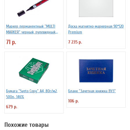
Маркер перманентный "MULTI
Доска магнитно-маркерная 90*120
MARKER" черный, пулевидный,
Premium
3мм
71 р.
7 235 р.
Бумага "Sveto Copy" А4, 80г/м2,
Бланк "Зачетная книжка ВУЗ"
500л., 146%
106 р.
679 р.
Похожие товары