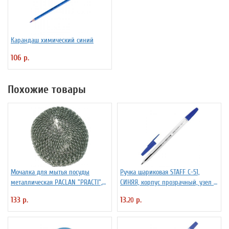
Карандаш химический синий
106 р.
Похожие товары
Мочалка для мытья посуды
Ручка шариковая STAFF C-51,
металлическая PACLAN "PRACTI",
СИНЯЯ, корпус прозрачный, узел 1
9*3 см, 1шт/упак
мм, линия письма 0,5 мм, 142812
133 р.
13.
р.
20