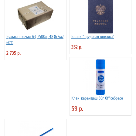
Бумага писчая А3, 2500л, 48,8г/м2,
Бланк "Трудовая книжка"
60%
352 р.
2 735 р.
Клей-карандаш 36г OfficeSpace
59 р.