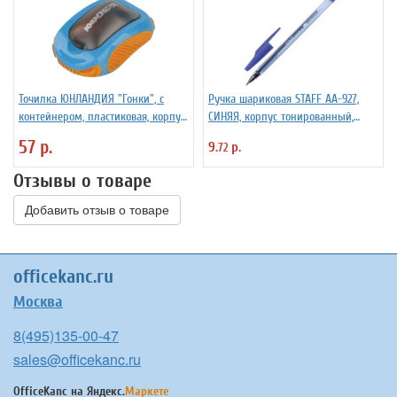
Точилка ЮНЛАНДИЯ "Гонки", с
Ручка шариковая STAFF AA-927,
контейнером, пластиковая, корпус
СИНЯЯ, корпус тонированный,
ассорти, 228473
хромированные детали, 0,7 мм,
57 р.
9.
р.
72
линия 0,35 мм, 142809
Отзывы о товаре
Добавить отзыв о товаре
officekanc.ru
Москва
8(495)135-00-47
sales@officekanc.ru
OfficeKanc на
Яндекс.
Маркете