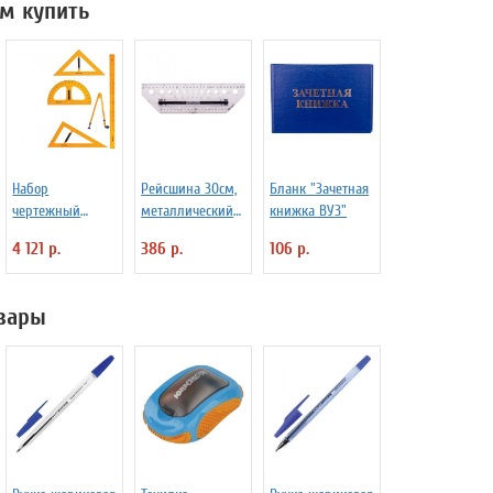
м купить
Набор
Рейсшина 30см,
Бланк "Зачетная
чертежный
металлический
книжка ВУЗ"
BRAUBERG для
ролик 175232
4 121 р.
386 р.
106 р.
классной доски:
2 треугольника,
транспортир,
вары
циркуль,
линейка 100 см