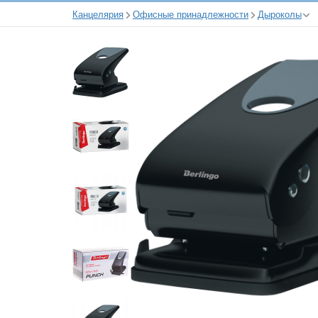
Канцелярия
Офисные принадлежности
Дыроколы