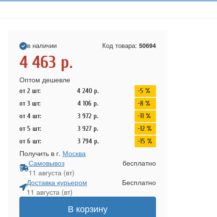
в наличии
Код товара:
50694
4 463
р.
Оптом дешевле
от 2 шт:
4 240
р.
-5 %
от 3 шт:
4 106
р.
-8 %
от 4 шт:
3 972
р.
-11 %
от 5 шт:
3 927
р.
-12 %
от 6 шт:
3 794
р.
-15 %
Получить в г.
Москва
Самовывоз
бесплатно
11 августа (вт)
Доставка курьером
Бесплатно
11 августа (вт)
В корзину