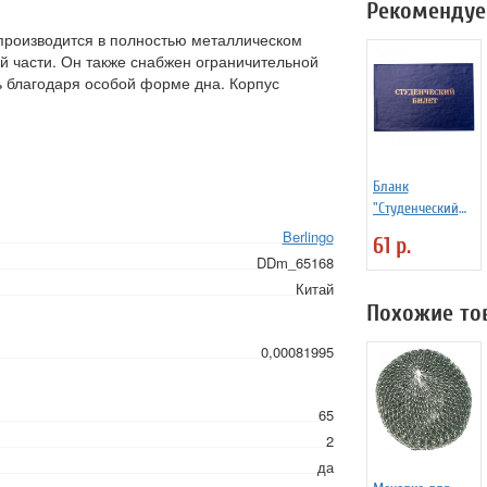
Рекомендуе
 производится в полностью металлическом
ей части. Он также снабжен ограничительной
ь благодаря особой форме дна. Корпус
Бланк
"Студенческий
билет" для ВУЗ
Berlingo
61 р.
DDm_65168
Китай
Похожие то
0,00081995
65
2
да