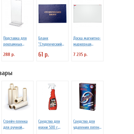
Подставка для
Бланк
Доска магнитно-
рекламных
"Студенческий
маркерная
материалов
билет" для ВУЗ
90*120 Premium
61 р.
288 р.
7 235 р.
BRAUBERG,
размер 10*21 см
(1/3 от А4),
вары
настольная,
двусторонняя,
оргст
Стрейч-пленка
Средство для
Средство для
для ручной
кухни 500 г,
удаления пятен
упаковки, 50 см
SANITA (Санита)
600 г, BONISH