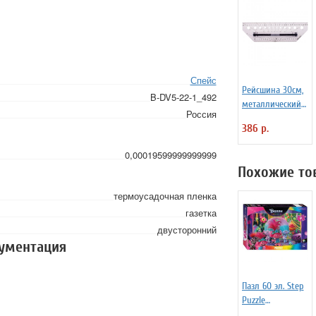
Спейс
Рейсшина 30см,
B-DV5-22-1_492
металлический
Россия
ролик 175232
386 р.
0,00019599999999999
Похожие то
термоусадочная пленка
газетка
двусторонний
кументация
Пазл 60 эл. Step
Puzzle
"DreamWorks.