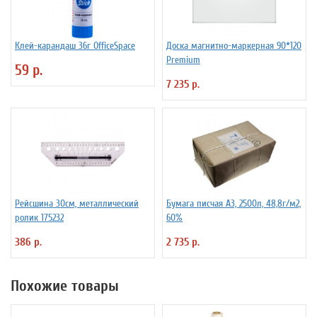
Клей-карандаш 36г OfficeSpace
Доска магнитно-маркерная 90*120
Premium
59 р.
7 235 р.
Рейсшина 30см, металлический
Бумага писчая А3, 2500л, 48,8г/м2,
ролик 175232
60%
386 р.
2 735 р.
Похожие товары