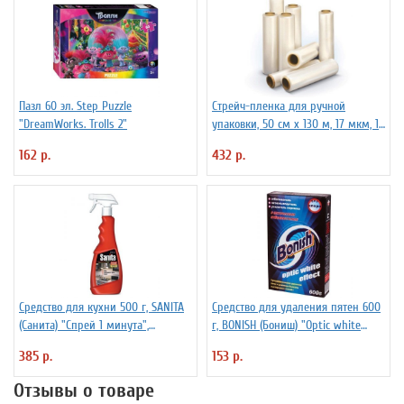
Пазл 60 эл. Step Puzzle
Стрейч-пленка для ручной
"DreamWorks. Trolls 2"
упаковки, 50 см х 130 м, 17 мкм, 1
кг - нетто, ПЕРВИЧНОЕ СЫРЬЕ,
162 р.
432 р.
растяжение 300%
Средство для кухни 500 г, SANITA
Средство для удаления пятен 600
(Санита) "Спрей 1 минута",
г, BONISH (Бониш) "Optic white
распылитель, 1789
effect", без хлора
385 р.
153 р.
Отзывы о товаре