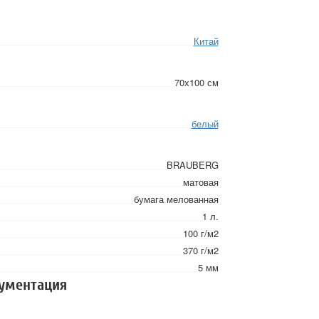
3мм
Китай
70х100 см
белый
BRAUBERG
матовая
бумага мелованная
1 л.
100 г/м2
370 г/м2
5 мм
кументация