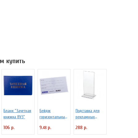
м купить
Бланк "Зачетная
Бейдж
Подставка для
книжка ВУЗ"
горизонтальный
рекламных
57*90мм, с
материалов
106 р.
9.
р.
288 р.
48
клипсой и
BRAUBERG,
булавкой
размер 10*21 см