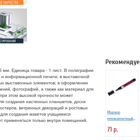
Рекомендуе
мм. Единица товара - 1 лист. В полиграфии
 и информационной печати; в выставочной
вых выставочных элементов; в оформлении
ений, фотографий, а также как материал для
и при этом высокой прочности может
для создания настенных планшетов, досок
остеров, витринных декораций и ростовых
Маркер
 для создания макетов учащимися
перманентный
ет применяться только внутри помещений.
"MULTI MARKER"
71 р.
черный,
пулевидный,