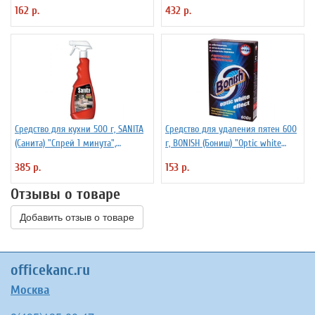
кг - нетто, ПЕРВИЧНОЕ СЫРЬЕ,
162 р.
432 р.
растяжение 300%
Средство для кухни 500 г, SANITA
Средство для удаления пятен 600
(Санита) "Спрей 1 минута",
г, BONISH (Бониш) "Optic white
распылитель, 1789
effect", без хлора
385 р.
153 р.
Отзывы о товаре
Добавить отзыв о товаре
officekanc.ru
Москва